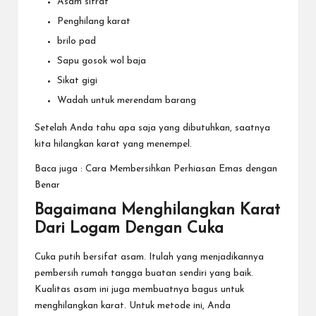
Asam sitrat
Penghilang karat
brilo pad
Sapu gosok wol baja
Sikat gigi
Wadah untuk merendam barang
Setelah Anda tahu apa saja yang dibutuhkan, saatnya
kita hilangkan karat yang menempel.
Baca juga :
Cara Membersihkan Perhiasan Emas dengan
Benar
Bagaimana Menghilangkan Karat
Dari Logam Dengan Cuka
Cuka putih bersifat asam. Itulah yang menjadikannya
pembersih rumah tangga buatan sendiri yang baik.
Kualitas asam ini juga membuatnya bagus untuk
menghilangkan karat. Untuk metode ini, Anda