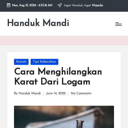
Mon, Aug 10, 2026
-
6:55:17 AM
Ingat Handuk, Ingat
Mipacko
Skip
to
Handuk Mandi
Handuk
content
Mandi
Microfiber
Mipacko
Posted
Rumah
Tips Kebersihan
in
Cara Menghilangkan
Karat Dari Logam
By
Handuk Mandi
June 14, 2022
No Comments
Posted
by