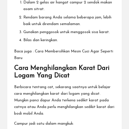
Dalam 2 gelas air hangat campur 2 sendok makan
asam sitrat.
Rendam barang Anda selama beberapa jam, lebih
baik untuk direndam semalaman.
Gunakan penggosok untuk menggosok sisa karat.
Bilas dan keringkan.
Baca juga :
Cara Membersihkan Mesin Cuci Agar Seperti
Baru
Cara Menghilangkan Karat Dari
Logam Yang Dicat
Berbicara tentang cat, sekarang saatnya untuk belajar
cara menghilangkan karat dari logam yang dicat.
Mungkin panci dapur Anda terkena sedikit karat pada
catnya atau Anda perlu menghilangkan sedikit karat dari
bodi mobil Anda.
Campur jadi satu dalam mangkuk: