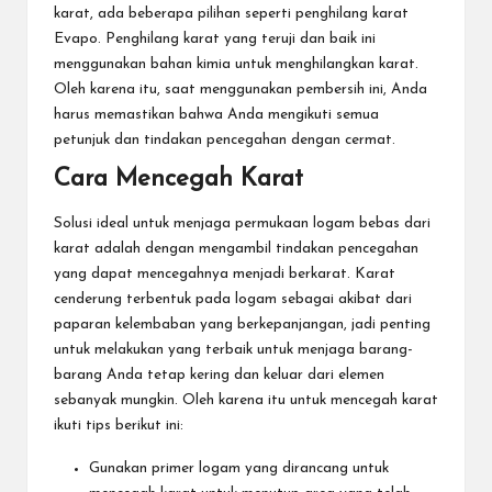
karat, ada beberapa pilihan seperti penghilang karat
Evapo. Penghilang karat yang teruji dan baik ini
menggunakan bahan kimia untuk menghilangkan karat.
Oleh karena itu, saat menggunakan pembersih ini, Anda
harus memastikan bahwa Anda mengikuti semua
petunjuk dan tindakan pencegahan dengan cermat.
Cara Mencegah Karat
Solusi ideal untuk menjaga permukaan logam bebas dari
karat adalah dengan mengambil tindakan pencegahan
yang dapat mencegahnya menjadi berkarat. Karat
cenderung terbentuk pada logam sebagai akibat dari
paparan kelembaban yang berkepanjangan, jadi penting
untuk melakukan yang terbaik untuk menjaga barang-
barang Anda tetap kering dan keluar dari elemen
sebanyak mungkin. Oleh karena itu untuk mencegah karat
ikuti tips berikut ini:
Gunakan primer logam yang dirancang untuk