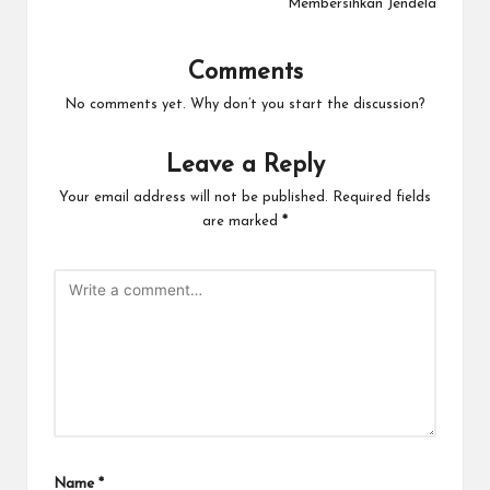
Membersihkan Jendela
Comments
No comments yet. Why don’t you start the discussion?
Leave a Reply
Your email address will not be published.
Required fields
are marked
*
Name
*