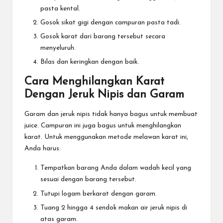
pasta kental.
Gosok sikat gigi dengan campuran pasta tadi.
Gosok karat dari barang tersebut secara
menyeluruh.
Bilas dan keringkan dengan baik.
Cara Menghilangkan Karat
Dengan Jeruk Nipis dan Garam
Garam dan jeruk nipis tidak hanya bagus untuk membuat
juice. Campuran ini juga bagus untuk menghilangkan
karat. Untuk menggunakan metode melawan karat ini,
Anda harus:
Tempatkan barang Anda dalam wadah kecil yang
sesuai dengan barang tersebut.
Tutupi logam berkarat dengan garam.
Tuang 2 hingga 4 sendok makan air jeruk nipis di
atas garam.