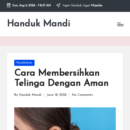
Sun, Aug 9, 2026
-
7:16:31 AM
Ingat Handuk, Ingat
Mipacko
Skip
to
Handuk Mandi
Handuk
content
Mandi
Microfiber
Mipacko
Posted
Kesehatan
in
Cara Membersihkan
Telinga Dengan Aman
By
Handuk Mandi
June 18, 2022
No Comments
Posted
by