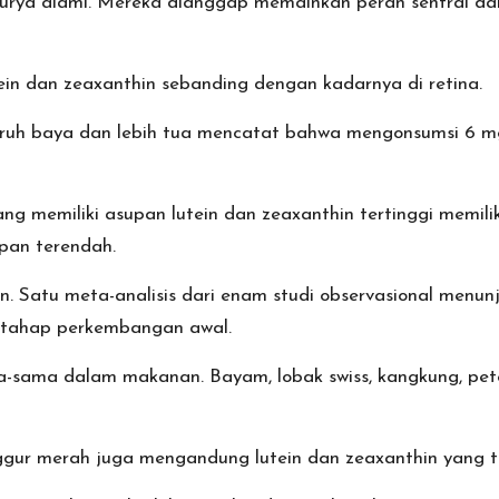
 surya alami. Mereka dianggap memainkan peran sentral da
ein dan zeaxanthin sebanding dengan kadarnya di retina.
ruh baya dan lebih tua mencatat bahwa mengonsumsi 6 mg 
 memiliki asupan lutein dan zeaxanthin tertinggi memiliki
pan terendah.
en. Satu meta-analisis dari enam studi observasional menu
 tahap perkembangan awal.
-sama dalam makanan. Bayam, lobak swiss, kangkung, peters
anggur merah juga mengandung lutein dan zeaxanthin yang t