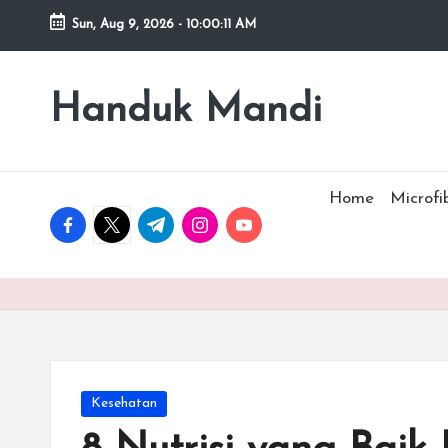
Sun, Aug 9, 2026
-
10:00:12 AM
Skip
to
Handuk Mandi
Handuk
content
Mandi
Microfiber
Mipacko
Home
Microfi
facebook.com
twitter.com
t.me
instagram.com
youtube.com
Posted
Kesehatan
in