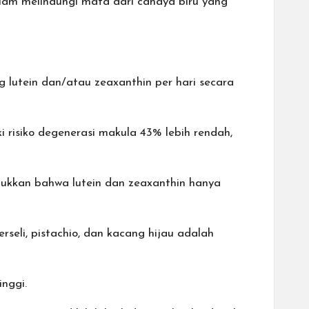
lam melindungi mata dari cahaya biru yang
lutein dan/atau zeaxanthin per hari secara
 risiko degenerasi makula 43% lebih rendah,
njukkan bahwa lutein dan zeaxanthin hanya
eli, pistachio, dan kacang hijau adalah
inggi.