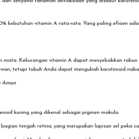
dari senyawa tanaman antioksidan yang disebut karoteno
0% kebutuhan vitamin A rata-rata. Yang paling efisien ad
n mata. Kekurangan vitamin A dapat menyebabkan rabun s
wan, tetapi tubuh Anda dapat mengubah karotenoid nabati
n Aman
tenoid kuning yang dikenal sebagai pigmen makula.
, bagian tengah retina, yang merupakan lapisan sel peka c