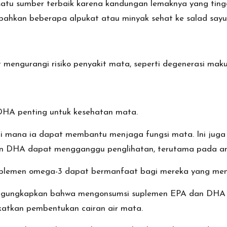
satu sumber terbaik karena kandungan lemaknya yang tingg
bahkan beberapa alpukat atau minyak sehat ke salad sayu
 mengurangi risiko penyakit mata, seperti degenerasi maku
HA penting untuk kesehatan mata.
 di mana ia dapat membantu menjaga fungsi mata. Ini jug
an DHA dapat mengganggu penglihatan, terutama pada an
plemen omega-3 dapat bermanfaat bagi mereka yang mend
gungkapkan bahwa mengonsumsi suplemen EPA dan DHA seti
atkan pembentukan cairan air mata.