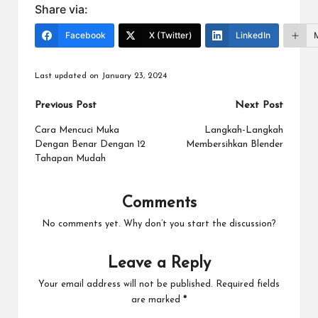
Share via:
Facebook
X (Twitter)
LinkedIn
Last updated on January 23, 2024
Post
Previous Post
Next Post
navigation
Cara Mencuci Muka
Langkah-Langkah
Dengan Benar Dengan 12
Membersihkan Blender
Tahapan Mudah
Comments
No comments yet. Why don’t you start the discussion?
Leave a Reply
Your email address will not be published.
Required fields
are marked
*