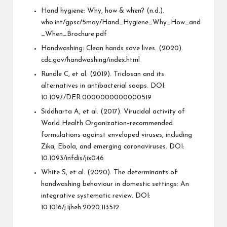
Hand hygiene: Why, how & when? (n.d.).
who.int/gpsc/5may/Hand_Hygiene_Why_How_and
_When_Brochure.pdf
Handwashing: Clean hands save lives. (2020).
cdc.gov/handwashing/index.html
Rundle C, et al. (2019). Triclosan and its
alternatives in antibacterial soaps. DOI:
10.1097/DER.0000000000000519
Siddharta A, et al. (2017). Virucidal activity of
World Health Organization–recommended
formulations against enveloped viruses, including
Zika, Ebola, and emerging coronaviruses. DOI:
10.1093/infdis/jix046
White S, et al. (2020). The determinants of
handwashing behaviour in domestic settings: An
integrative systematic review. DOI:
10.1016/j.ijheh.2020.113512