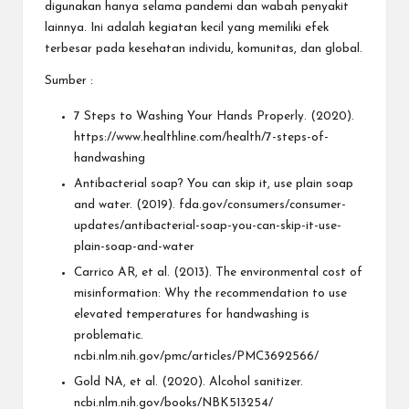
digunakan hanya selama pandemi dan wabah penyakit
lainnya. Ini adalah kegiatan kecil yang memiliki efek
terbesar pada kesehatan individu, komunitas, dan global.
Sumber :
7 Steps to Washing Your Hands Properly. (2020).
https://www.healthline.com/health/7-steps-of-
handwashing
Antibacterial soap? You can skip it, use plain soap
and water. (2019). fda.gov/consumers/consumer-
updates/antibacterial-soap-you-can-skip-it-use-
plain-soap-and-water
Carrico AR, et al. (2013). The environmental cost of
misinformation: Why the recommendation to use
elevated temperatures for handwashing is
problematic.
ncbi.nlm.nih.gov/pmc/articles/PMC3692566/
Gold NA, et al. (2020). Alcohol sanitizer.
ncbi.nlm.nih.gov/books/NBK513254/