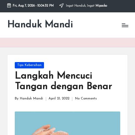
Fri, Aug 7, 2026
-
10:04:33 PM
Ingat Handuk, Ingat
Mipacko
Skip
to
Handuk Mandi
Handuk
content
Mandi
Microfiber
Mipacko
Posted
Tips Kebersihan
in
Langkah Mencuci
Tangan dengan Benar
By
Handuk Mandi
April 21, 2022
No Comments
Posted
by