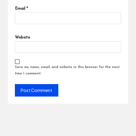
Email
*
Website
Save my name, email, and website in this browser for the next
time I comment.