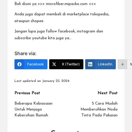
Beli disini ya >>>
microfiber.mipacko.com
<<<
Anda juga dapat membeli di marketplace
tokopedia
,
ataupun
shopee
.
Jangan lupa juga follow
facebook
,
instagram
dan
subscribe
youtube
kita juga ya…
Share via:
Facebook
X (Twitter)
LinkedIn
Last updated on January 23, 2024
Post
Previous Post
Next Post
navigation
Beberapa Kebiasaan
5 Cara Mudah
Untuk Menjaga
Membersihkan Noda
Kebersihan Rumah
Tinta Pada Pakaian