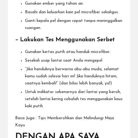
Gunakan ember yang tahan air.
Basahi dan keluarkan kain pel microfiber sekaligus.
Ganti kepala pel dengan cepat tanpa meninggalkan
ruangan.
– Lakukan Tes Menggunakan Serbet
Gunakan kertas putih atau handuk microfiber.
Sesekali usap lantai saat Anda mengepel.
“Jika handuknya berwarna abu-abu muda, selamat
kamu sudah selesai hari ini! Jika handuknya hitam,
saatnya kembali!” (dan bilas lebih banyak, ya!)
Untuk indikator sebenarnya dari lantai yang bersih,
setelah lantai kering cobalah tes menggunakan kaus
kaki putih.
Baca Juga :
Tips Membersihkan dan Melindungi Meja
Kayu
DENGAN APA SAYA