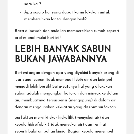
satu kali?
Apa saja 3 hal yang dapat kamu lakukan untuk
membersihkan lantai dengan baik?
Baca di bawah dan mulailah membersihkan rumah seperti
profesional mulai hari ini !
LEBIH BANYAK SABUN
BUKAN JAWABANNYA
Bertentangan dengan apa yang diyakini banyak orang di
luar sana, sabun tidak membuat lebih air dan kain pel
menjadi lebih bersih! Satu-satunya hal yang dilakukan
sabun adalah mengangkat kotoran dan minyak ke dalam
air, membuatnya tersuspensi (mengapung) di dalam air
dengan menggunakan kekuatan yang disebut surfaktan.
Surfaktan memiliki ekor hidrofilik (menyukai air) dan
kepala hidrofobik (tidak menyukai air) dan terlihat
seperti bulatan bahan kimia. Bagian kepala menempel