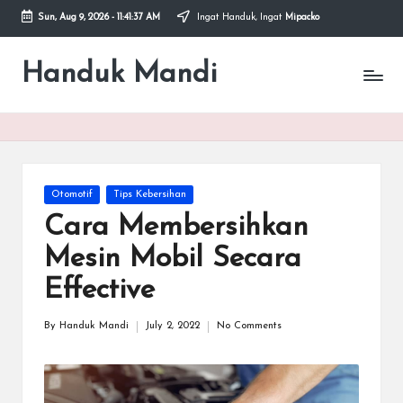
Sun, Aug 9, 2026
-
11:41:37 AM
Ingat Handuk, Ingat
Mipacko
Skip
to
Handuk Mandi
Handuk
content
Mandi
Microfiber
Mipacko
Posted
Otomotif
Tips Kebersihan
in
Cara Membersihkan
Mesin Mobil Secara
Effective
By
Handuk Mandi
July 2, 2022
No Comments
Posted
by