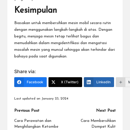
Kesimpulan
Biasakan untuk membersihkan mesin mobil secara rutin
dengan menggunakan langkah-langkah di atas. Dengan
begitu, menjaga mesin tetap terlihat bagus dan
memudahkan dalam mengidentifikasi dan mengatasi
masalah mesin yang muncul sehingga akan terhindar dari
bahaya pada saat digunakan.
Share via:
Facebook
X (Twitter)
LinkedIn
Last updated on January 23, 2024
Post
Previous Post
Next Post
navigation
Cara Perawatan dan
Cara Membersihkan
Menghilangkan Ketombe
Dompet Kulit