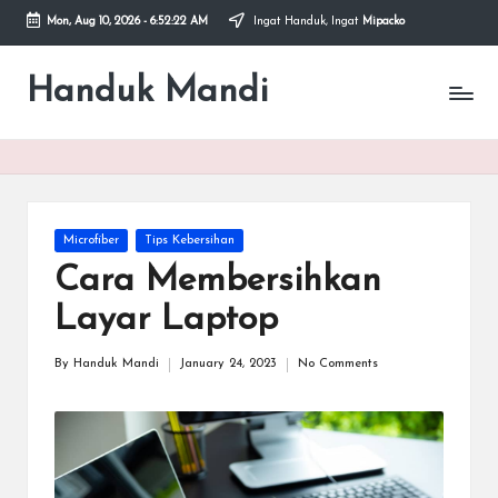
Mon, Aug 10, 2026
-
6:52:22 AM
Ingat Handuk, Ingat
Mipacko
Skip
to
Handuk Mandi
Handuk
content
Mandi
Microfiber
Mipacko
Posted
Microfiber
Tips Kebersihan
in
Cara Membersihkan
Layar Laptop
By
Handuk Mandi
January 24, 2023
No Comments
Posted
by