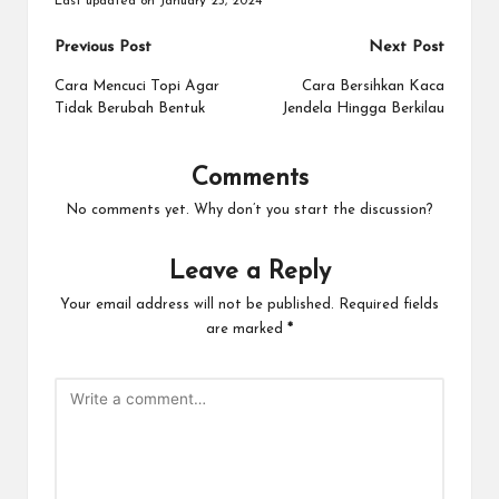
Last updated on January 23, 2024
Post
Previous Post
Next Post
navigation
Cara Mencuci Topi Agar
Cara Bersihkan Kaca
Tidak Berubah Bentuk
Jendela Hingga Berkilau
Comments
No comments yet. Why don’t you start the discussion?
Leave a Reply
Your email address will not be published.
Required fields
are marked
*